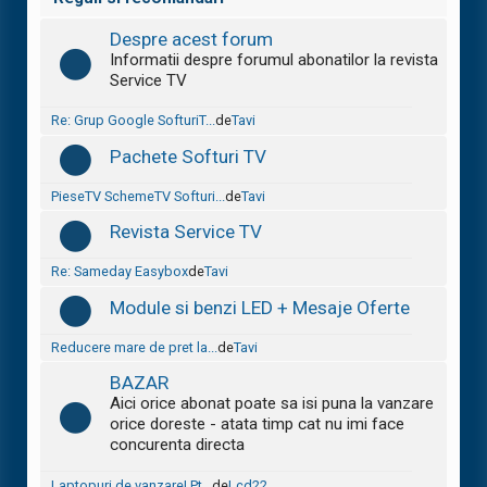
Despre acest forum
Informatii despre forumul abonatilor la revista
Service TV
Re: Grup Google SofturiT...
de
Tavi
Pachete Softuri TV
PieseTV SchemeTV Softuri...
de
Tavi
Revista Service TV
Re: Sameday Easybox
de
Tavi
Module si benzi LED + Mesaje Oferte
Reducere mare de pret la...
de
Tavi
BAZAR
Aici orice abonat poate sa isi puna la vanzare
orice doreste - atata timp cat nu imi face
concurenta directa
Laptopuri de vanzare! Pt...
de
Lcd22