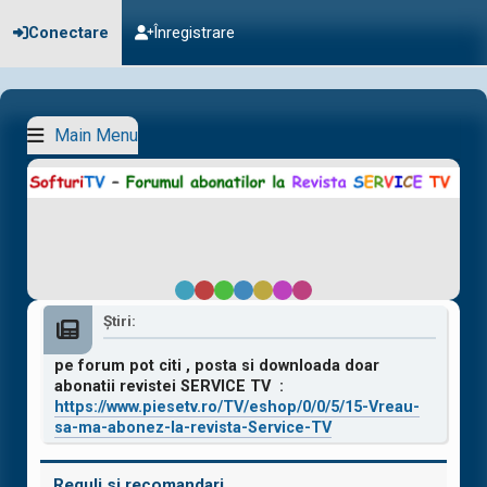
Conectare
Înregistrare
Main Menu
Default
Red
Green
Blue
Yellow
Purple
Pink
Ştiri:
pe forum pot citi , posta si downloada doar
abonatii revistei SERVICE TV :
https://www.piesetv.ro/TV/eshop/0/0/5/15-Vreau-
sa-ma-abonez-la-revista-Service-TV
Reguli si recomandari