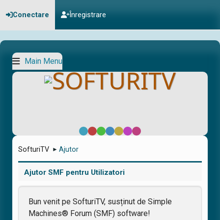
Conectare
Înregistrare
Main Menu
Default
Red
Green
Blue
Yellow
Purple
Pink
SofturiTV
Ajutor
►
Ajutor SMF pentru Utilizatori
Bun venit pe SofturiTV, susținut de Simple
Machines® Forum (SMF) software!