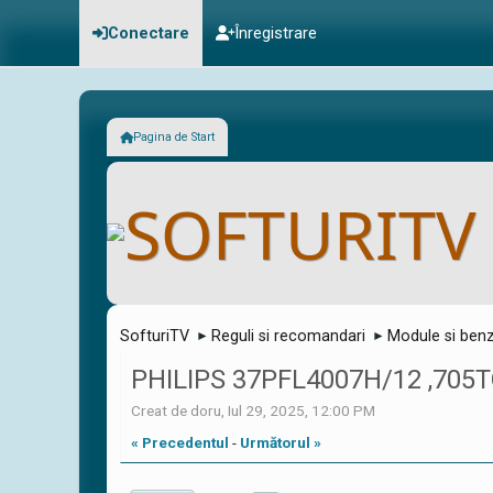
Conectare
Înregistrare
Pagina de Start
SofturiTV
Reguli si recomandari
Module si benz
►
►
PHILIPS 37PFL4007H/12 ,705
Creat de doru, Iul 29, 2025, 12:00 PM
« Precedentul
-
Următorul »