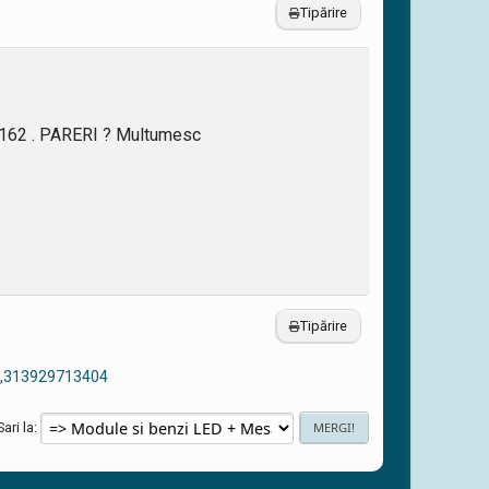
Tipărire
162 . PARERI ? Multumesc
Tipărire
 ,313929713404
Sari la