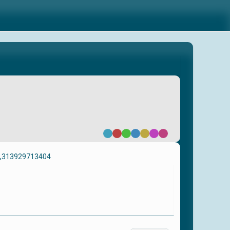
Default
Red
Green
Blue
Yellow
Purple
Pink
 ,313929713404