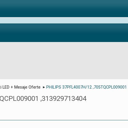
i LED + Mesaje Oferte
PHILIPS 37PFL4007H/12 ,705TQCPL009001
►
TQCPL009001 ,313929713404