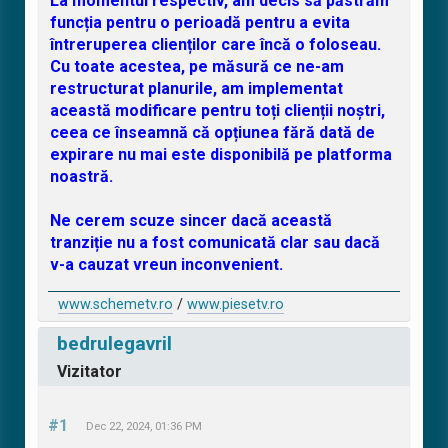
La momentul respectiv, am decis să păstrăm
funcția pentru o perioadă pentru a evita
întreruperea clienților care încă o foloseau.
Cu toate acestea, pe măsură ce ne-am
restructurat planurile, am implementat
această modificare pentru toți clienții noștri,
ceea ce înseamnă că opțiunea fără dată de
expirare nu mai este disponibilă pe platforma
noastră.
Ne cerem scuze sincer dacă această
tranziție nu a fost comunicată clar sau dacă
v-a cauzat vreun inconvenient.
www.schemetv.ro
/
www.piesetv.ro
bedrulegavril
Vizitator
#1
Dec 22, 2024, 01:36 PM