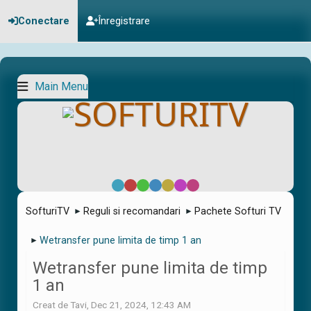
Conectare
Înregistrare
Main Menu
Default
Red
Green
Blue
Yellow
Purple
Pink
SofturiTV
Reguli si recomandari
Pachete Softuri TV
►
►
Wetransfer pune limita de timp 1 an
►
Wetransfer pune limita de timp
1 an
Creat de Tavi, Dec 21, 2024, 12:43 AM